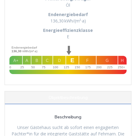
Öl
Endenergie­bedarf
136,30 kWh/(m²·a)
Energie­effizienz­klasse
E
Endenergiebedarf
136,30
kWh/(m²·a)
E
A+
A
B
C
D
F
G
H
0
25
50
75
100
125
150
175
200
225
250+
Objekt­beschreibung
Beschreibung
Unser Gästehaus sucht ab sofort einen engagierten
Pächter*in für die integrierte Gaststätte auf Fehmarn. Die