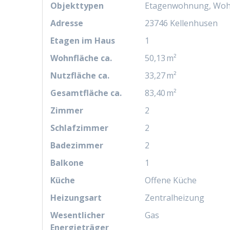
Objekttypen
Etagenwohnung, Wo
Adresse
23746 Kellenhusen
Etagen im Haus
1
Wohnfläche ca.
50,13 m²
Nutzfläche ca.
33,27 m²
Gesamtfläche ca.
83,40 m²
Zimmer
2
Schlafzimmer
2
Badezimmer
2
Balkone
1
Küche
Offene Küche
Heizungsart
Zentralheizung
Wesentlicher
Gas
Energieträger