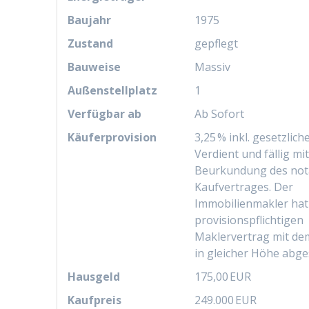
Baujahr
1975
Zustand
gepflegt
Bauweise
Massiv
Außen­stellplatz
1
Verfügbar ab
Ab Sofort
Käufer­provision
3,25 % inkl. gesetzlic
Verdient und fällig mi
Beurkundung des nota
Kaufvertrages. Der
Immobilienmakler hat
provisionspflichtigen
Maklervertrag mit de
in gleicher Höhe abge
Hausgeld
175,00 EUR
Kaufpreis
249.000 EUR