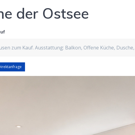
he der Ostsee
uf
en zum Kauf. Ausstattung: Balkon, Offene Küche, Dusche, 
irektanfrage