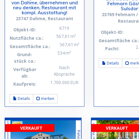
von Dahme, übernehmen und
Fehmarn Gäs
neu denken, Restaurant mit
Sulsdor
kompl. Ausstattung!
23769 Fehmarn / 
23747 Dahme, Restaurant
Restaura
6719
Objekt-ID:
Objekt-ID:
567,61 m²
Nutzfläche ca.:
Gesamtfläche ca.
567,61 m²
Gesamtfläche ca.:
2
Pacht:
534 m²
Grund­
stück ca.:
Details
merk
Nach
Verfügbar
Absprache
ab:
1.700.000 EUR
Kaufpreis:
Details
merken
VERKAUFT
VERKAUFT