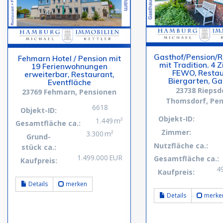
Gasthof/Pension/R
Fehmarn Hotel / Pension mit
mit Tradition. 4 
19 Ferienwohnungen
FEWO, Restau
erweiterbar, Restaurant,
Biergarten, G
Eventfläche
23738 Riepsdo
23769 Fehmarn, Pensionen
Thomsdorf, Pen
6618
Objekt-ID:
Objekt-ID:
1.449 m²
Gesamtfläche ca.:
Zimmer:
3.300 m²
Grund­
Nutzfläche ca.:
stück ca.:
1.499.000 EUR
Gesamtfläche ca.:
Kaufpreis:
4
Kaufpreis:
Details
merken
Details
merke