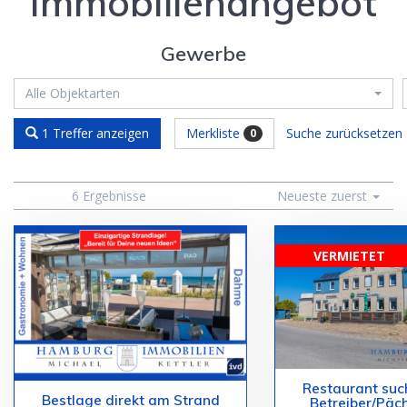
Immobilien­angebot
Gewerbe
Alle Objektarten
Merkliste
Suche zurücksetzen
1 Treffer anzeigen
0
6 Ergebnisse
Neueste zuerst
VERMIETET
Restaurant suc
Bestlage direkt am Strand
Betreiber/Päch