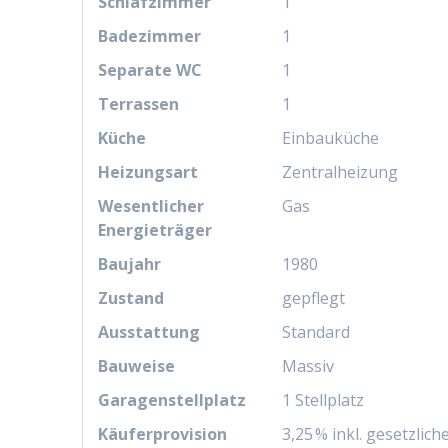
Schlafzimmer
1
Badezimmer
1
Separate WC
1
Terrassen
1
Küche
Einbauküche
Heizungsart
Zentralheizung
Wesentlicher
Gas
Energieträger
Baujahr
1980
Zustand
gepflegt
Ausstattung
Standard
Bauweise
Massiv
Garagen­stellplatz
1 Stellplatz
Käufer­provision
3,25 % inkl. gesetzlic