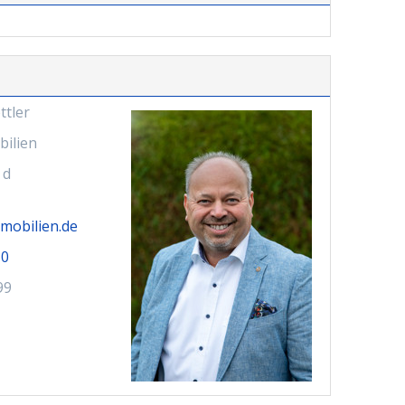
ttler
ilien
 d
mobilien.de
-0
99