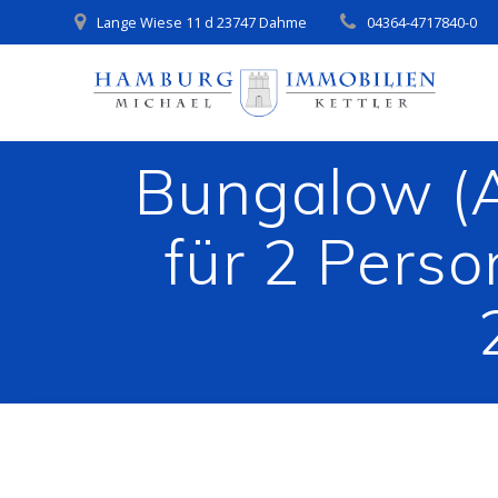
Zum
Lange Wiese 11 d 23747 Dahme
04364-4717840-0
Inhalt
springen
Bungalow (A
für 2 Perso