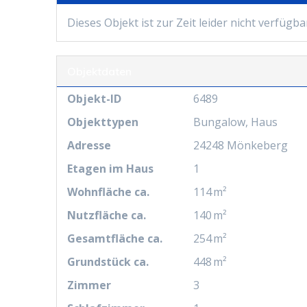
Dieses Objekt ist zur Zeit leider nicht verfügba
Objektdaten
Objekt-ID
6489
Objekttypen
Bungalow, Haus
Adresse
24248 Mönkeberg
Etagen im Haus
1
Wohnfläche ca.
114 m²
Nutzfläche ca.
140 m²
Gesamtfläche ca.
254 m²
Grund­stück ca.
448 m²
Zimmer
3